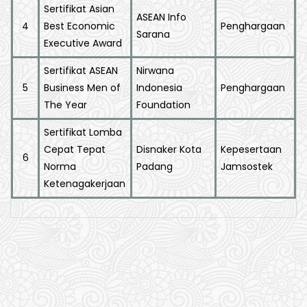
Sertifikat Asian
ASEAN Info
4
Best Economic
Penghargaan
Sarana
Executive Award
Sertifikat ASEAN
Nirwana
5
Business Men of
Indonesia
Penghargaan
The Year
Foundation
Sertifikat Lomba
Cepat Tepat
Disnaker Kota
Kepesertaan
6
Norma
Padang
Jamsostek
Ketenagakerjaan