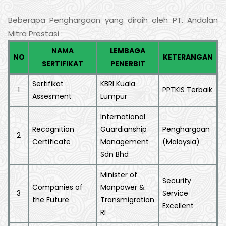
Beberapa Penghargaan yang diraih oleh PT. Andalan
Mitra Prestasi :
NAMA
LEMBAGA
NO
KETERANGAN
SERTIFIKAT
PENERBIT
Sertifikat
KBRI Kuala
1
PPTKIS Terbaik
Assesment
Lumpur
International
Recognition
Guardianship
Penghargaan
2
Certificate
Management
(Malaysia)
Sdn Bhd
Minister of
Security
Companies of
Manpower &
3
Service
the Future
Transmigration
Excellent
RI